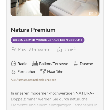
3
Natura Premium
DIESES ZIMMER WURDE GERADE EBEN GEBUCHT
2
Max.: 3 Personen
23
m
Radio
Balkon/Terrasse
Dusche
Fernseher
Haarföhn
Alle Ausstattungsmerkmale anzeigen
In unseren modernen-hochwertigen NATURA-
Doppelzimmer werden Sie durch natürliche
Elemente und einem einzigartigen Farbenspiel in