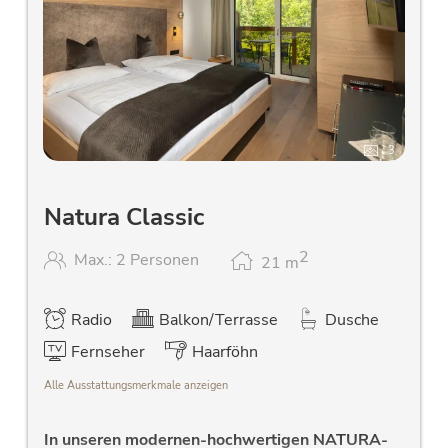
3
Natura Classic
2
Max.: 2 Personen
21
m
Radio
Balkon/Terrasse
Dusche
Fernseher
Haarföhn
Alle Ausstattungsmerkmale anzeigen
In unseren modernen-hochwertigen NATURA-