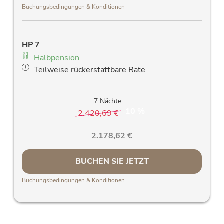
Fön
Buchungsbedingungen & Konditionen
großes südseitiges Panoramafenster &
Balkon mit traumhaften Blick auf die
3000er Gipfel und unseren „Hohen
HP 7
Sonnblick“
Halbpension
Zimmersafe
Teilweise rückerstattbare Rate
Telefon
Kostenloses W-Lan
Allergiker Bettwäsche
7 Nächte
10 %
Allergiefreundliche Holzparkettböden und
2.420,69 €
-
stillvolle Massivholzmöbel
2.178,62 €
Verdunkelungsvorhänge
BUCHEN SIE JETZT
Buchungsbedingungen & Konditionen