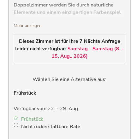
Doppelzimmer werden Sie durch natürliche
Elemente und einem einzigartigen Farbenspiel
in die atemberaubende Natur des Raurisertales
Mehr anzeigen
eintauchen. Moderne Badezimmer zum
wohlfühlen.
Dieses Zimmer ist für Ihre 7 Nächte Anfrage
hochwertiges Vollholzbett
leider nicht verfügbar:
Samstag - Samstag
(
8. -
modernes Badezimmer mit Dusche, Wlan
15. Aug., 2026
)
Radio, großem Waschtisch, großem Spiegel
und Handtuchtrockner
neuer LCD- Flachbildfernseher
Wählen Sie eine Alternative aus:
Fön
großes westseitiges Panoramafenster &
Frühstück
Balkon mit traumhaften Blick auf die
Rauriser Bergwelt
Verfügbar vom 22. - 29. Aug.
Zimmersafe
Frühstück
kosteloses Wlan
Nicht rückerstattbare Rate
allergiefreundliche Holzböden und stillvolle
Massivholzmöbel