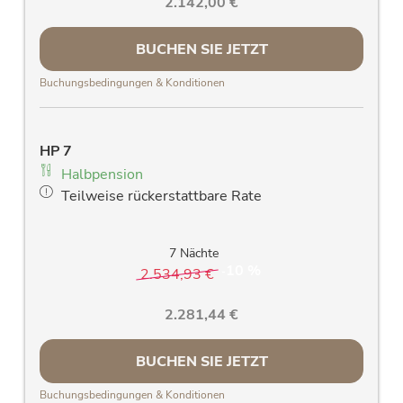
2.142,00 €
neuer LCD- Flachbildfernsehr
Fön
BUCHEN SIE JETZT
großes südseitiges Panoramafenster &
Balkon mit traumhaften Blick auf die
Buchungsbedingungen & Konditionen
Rauriser Bergwelt
Zimmersafe
kostenloses Wlan
HP 7
allergiefreundliche Holzböden und stillvolle
Halbpension
Massivholzmöbel
Teilweise rückerstattbare Rate
Verdunklungsvorhänge
hochwertiges Daybed mit Lattenrost und
Matratze
7 Nächte
10 %
Sprossenwand
2.534,93 €
-
2.281,44 €
BUCHEN SIE JETZT
Buchungsbedingungen & Konditionen