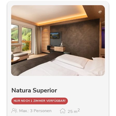
3
Natura Superior
NUR NOCH 1 ZIMMER VERFÜGBAR!
2
Max.: 3 Personen
25
m