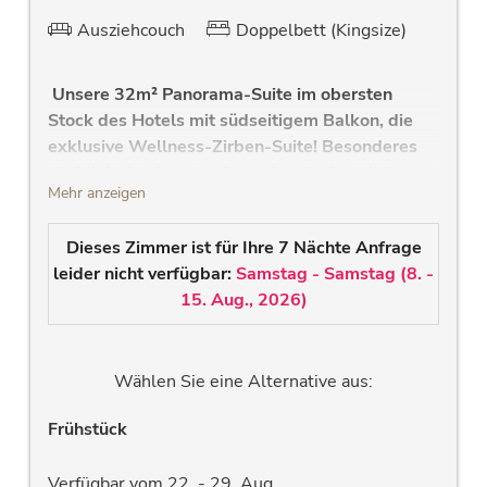
Ausziehcouch
Doppelbett (Kingsize)
Unsere 32m² Panorama-Suite im obersten
Stock des Hotels mit südseitigem Balkon, die
exklusive Wellness-Zirben-Suite! Besonderes
Highlight ist der atemberaubende Ausblicken
Mehr anzeigen
auf die 3000er der Hohen Tauern und die eigene
Infrarotkabine im Badezimmer.
Dieses Zimmer ist für Ihre 7 Nächte Anfrage
Großer Wohn- und Schlafbereich
leider nicht verfügbar:
Samstag - Samstag
(
8. -
hochwertiges Zirbenbett
15. Aug., 2026
)
ausziehbares Sofa
südseitiger Balkon
großes südseitiges Panoramafenster &
Wählen Sie eine Alternative aus:
Balkon mit traumhaften Blick auf die
3000er Gipfel und unseren "Hohen
Frühstück
Sonnblick"
eigene Infrarotkabine
Verfügbar vom 22. - 29. Aug.