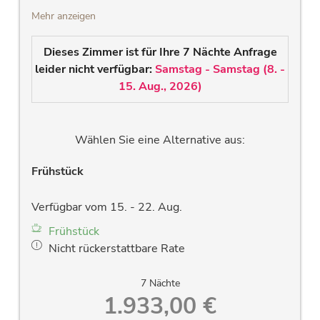
die atemberaubende Natur den Raurisertales
Mehr anzeigen
eintauchen. Moderne Badezimmer zum
wohlfühlen.
Dieses Zimmer ist für Ihre 7 Nächte Anfrage
große seperate Schlafräume
leider nicht verfügbar:
Samstag - Samstag
(
8. -
hochwertiges Vollholzbett
15. Aug., 2026
)
modernes Badezimmer mit Dusche, Wlan
Radio, großem Waschtisch, großem Spiegel
und Handtuchtrockner
Wählen Sie eine Alternative aus:
seperates WC
neuer LCD- Flachbildfernseher
Frühstück
Fön
großes ostseitiges Panoramafenster &
Verfügbar vom 15. - 22. Aug.
Balkon mit traumhaften Blick auf die
Frühstück
Rauriser Bergwelt
Nicht rückerstattbare Rate
Zimmersafe
kostenloses Wlan
7 Nächte
allergiefreundliche Holzböden und stillvolle
1.933,00 €
Massivholzmöbel