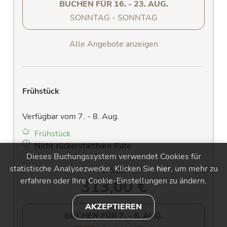
BUCHEN FÜR
16. - 23. AUG.
SONNTAG - SONNTAG
Alle Angebote anzeigen
Frühstück
Verfügbar vom 7. - 8. Aug.
Frühstück
Nicht rückerstattbare Rate
Dieses Buchungssystem verwendet Cookies für
statistische Analysezwecke. Klicken Sie
hier
, um mehr zu
1 Nacht
erfahren oder Ihre Cookie-Einstellungen zu ändern.
313,00 €
AKZEPTIEREN
BUCHEN FÜR
7. - 8. AUG.