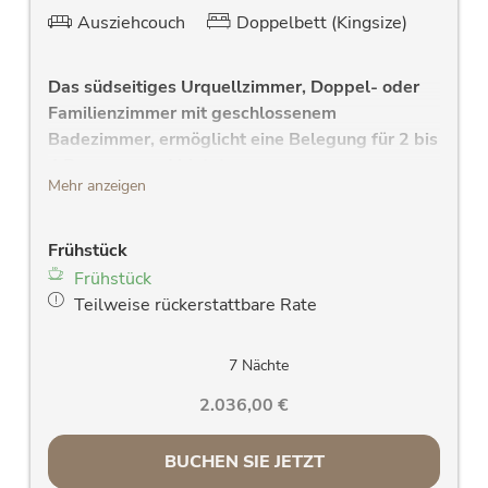
Ausziehcouch
Doppelbett (Kingsize)
Das südseitiges Urquellzimmer, Doppel- oder
Familienzimmer mit geschlossenem
Badezimmer, ermöglicht eine Belegung für 2 bis
4 Personen und bietet:
Mehr anzeigen
gemütliches Schlafzimmer mit
hochwertigen Doppelbett mit Lederkopfteil,
Frühstück
und Gesundheitsmatratze
Frühstück
hochwertiges Sofa mit Liegefläche für die 3
Teilweise rückerstattbare Rate
und 4. Person
modernes Bad mit Dusche(RAINDANCE-
für das Urquell FEELING),WC, W-Lan
7 Nächte
Radio, großem Waschtisch und großem
2.036,00 €
Spiegel, Handtuchtrockner
neuer LCD-Flachbildfernseher
BUCHEN SIE JETZT
Radiowecker