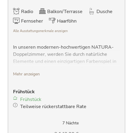
Radio
Balkon/Terrasse
Dusche
Fernseher
Haarföhn
Alle Ausstattungsmerkmale anzeigen
In unseren modernen-hochwertigen NATURA-
Doppelzimmer, werden Sie durch natürliche
Elemente und einen einzigartigen Farbenspiel in
die atemberaubende Natur des Raurisertales
Mehr anzeigen
eintauchen. Moderne Badezimmer zum
wohlfühlen.
Frühstück
großer Schlafbereich
Frühstück
hochwertiges Vollholzbett
Teilweise rückerstattbare Rate
modernes Badezimmer mit Dusche, Wlan
Radio, großem Waschtisch, großem Spiegel
und Handtuchtrockner
7 Nächte
seperates WC