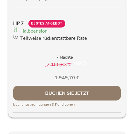
Kostenloses W-Lan
Allergiker Bettwäsche
Allergiefreundliche Holzparkettböden und
HP 7
stillvolle Massivholzmöbel
BESTES ANGEBOT
Halbpension
Verdunkelungsvorhänge
Teilweise rückerstattbare Rate
Bequemer Schreibtisch
7 Nächte
10 %
2.166,33 €
-
1.949,70 €
BUCHEN SIE JETZT
Buchungsbedingungen & Konditionen