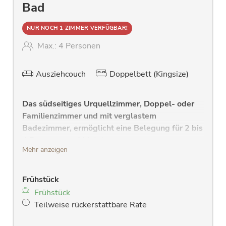
Bad
NUR NOCH 1 ZIMMER VERFÜGBAR!
Max.: 4 Personen
Ausziehcouch
Doppelbett (Kingsize)
Das südseitiges Urquellzimmer, Doppel- oder
Familienzimmer und mit verglastem
Badezimmer, ermöglicht eine Belegung für 2 bis
4 Personen und bietet:
Mehr anzeigen
gemütliches Schlafzimmer mit
hochwertigen Doppelbett mit Lederkopfteil,
Frühstück
und Gesundheitsmatratze
Frühstück
hochwertiges Sofa mit Liegefläche für die 3
Teilweise rückerstattbare Rate
und 4. Person
verglastes, modernes Bad mit