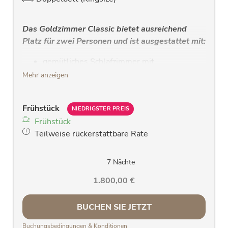
Das Goldzimmer Classic bietet ausreichend
Platz für zwei Personen und ist ausgestattet mit:
gemütliches Schlafzimmer mit
hochwertigem Doppelbett, mit
Mehr anzeigen
Lederkopfteil und Gesundheitsmatratze
modernes Bad mit Dusche, WC, großem
Frühstück
Waschtisch und großem Spiegel, W-Lan
NIEDRIGSTER PREIS
Frühstück
Radio, Handtuchtrockner
Teilweise rückerstattbare Rate
neuer LCD-Flachbildfernseher
Radiowecker
Fön
7 Nächte
großes westseitiges oder ostseitiges
1.800,00 €
Panoramafenster & Balkon mit traumhaften
Blick auf die Rauriser Bergwelt
BUCHEN SIE JETZT
Zimmersafe
Telefon
Buchungsbedingungen & Konditionen