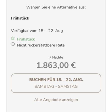
Spiegel, Handtuchtrockner
Wählen Sie eine Alternative aus:
neuer LCD-Flachbildfernseher
Radiowecker
Frühstück
Fön
großes westseitiges oder ostseitiges
Verfügbar vom 15. - 22. Aug.
Panoramafenster & Balkon mit traumhaften
Frühstück
Blick auf die Rauriser Bergwelt
Nicht rückerstattbare Rate
Zimmersafe
Telefon
7 Nächte
Kostenloses W-Lan
1.863,00 €
Allergiker Bettwäsche
Allergiefreundliche Holzparkettböden und
stillvolle Massivholzmöbel
BUCHEN FÜR
15. - 22. AUG.
Verdunkelungsvorhänge
SAMSTAG - SAMSTAG
Alle Angebote anzeigen