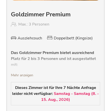
Goldzimmer Premium
Max.: 3 Personen
Ausziehcouch
Doppelbett (Kingsize)
Das Goldzimmer Premium
bietet ausreichend
Platz
für 2 bis 3 Personen
und ist ausgestattet
mit:
gemütliches Schlafzimmer mit
Mehr anzeigen
hochwertigen Doppelbett, mit Lederkopfteil
und Gesundheitsmatratze
Dieses Zimmer ist für Ihre 7 Nächte Anfrage
hochwertiges Sofa mit Liegefläche für die 3.
leider nicht verfügbar:
Samstag - Samstag
(
8. -
Person
15. Aug., 2026
)
modernes Bad mit Dusche, WC, W-Lan
Radio, großem Waschtisch und großem