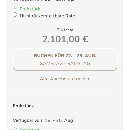
Verglastes Bad mit Dusche, großem
Frühstück
Waschtisch und großem Spiegel, W-Lan
Nicht rückerstattbare Rate
Radio, Handtuchtrockner
separates WC
7 Nächte
Allergikerfreundlicher Parkettboden
2.101,00 €
LED-Flachbildfernseher
Radiowecker
Fön
BUCHEN FÜR
22. - 29. AUG.
Zimmersafe
SAMSTAG - SAMSTAG
Telefon
Kostenloses W-LAN
Alle Angebote anzeigen
Frühstück
Verfügbar vom 18. - 25. Aug.